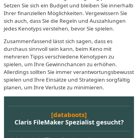
Setzen Sie sich ein Budget und bleiben Sie innerhalb
Ihrer finanziellen Möglichkeiten. Vergewissern Sie
sich auch, dass Sie die Regeln und Auszahlungen
jedes Kenotyps verstehen, bevor Sie spielen.
Zusammenfassend lässt sich sagen, dass es
durchaus sinnvoll sein kann, beim Keno mit
mehreren Tipps verschiedene Kenotypen zu
spielen, um Ihre Gewinnchancen zu erhöhen.
Allerdings sollten Sie immer verantwortungsbewusst
spielen und Ihre Einsätze und Strategien sorgfältig
planen, um Ihre Verluste zu minimieren.
[databoots]
Claris FileMaker Spezialist gesucht?