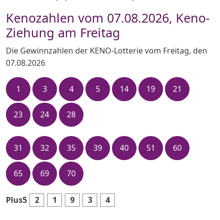
Kenozahlen vom 07.08.2026, Keno-
Ziehung am Freitag
Die Gewinnzahlen der KENO-Lotterie vom Freitag, den
07.08.2026
1
3
4
5
14
19
21
23
24
28
31
32
35
39
40
51
60
65
69
70
Plus5
2
1
9
3
4