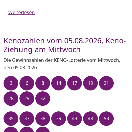
über Kenozahlen vom 06.08.2026, Keno-Zi
Weiterlesen
Kenozahlen vom 05.08.2026, Keno-
Ziehung am Mittwoch
Die Gewinnzahlen der KENO-Lotterie vom Mittwoch,
den 05.08.2026
3
6
8
14
17
19
21
28
29
32
35
37
38
39
43
48
53