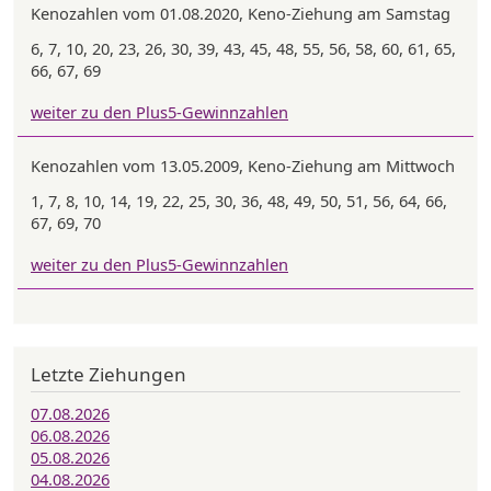
Kenozahlen vom 01.08.2020, Keno-Ziehung am Samstag
6, 7, 10, 20, 23, 26, 30, 39, 43, 45, 48, 55, 56, 58, 60, 61, 65,
66, 67, 69
weiter zu den Plus5-Gewinnzahlen
Kenozahlen vom 13.05.2009, Keno-Ziehung am Mittwoch
1, 7, 8, 10, 14, 19, 22, 25, 30, 36, 48, 49, 50, 51, 56, 64, 66,
67, 69, 70
weiter zu den Plus5-Gewinnzahlen
Letzte Ziehungen
07.08.2026
06.08.2026
05.08.2026
04.08.2026