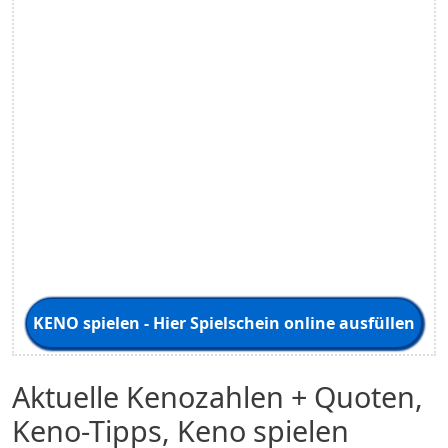
KENO spielen - Hier Spielschein online ausfüllen
Aktuelle Kenozahlen + Quoten,
Keno-Tipps, Keno spielen