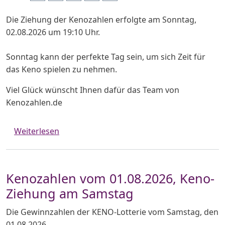
Die Ziehung der Kenozahlen erfolgte am Sonntag,
02.08.2026 um 19:10 Uhr.
Sonntag kann der perfekte Tag sein, um sich Zeit für
das Keno spielen zu nehmen.
Viel Glück wünscht Ihnen dafür das Team von
Kenozahlen.de
über Kenozahlen vom 02.08.2026, Keno-Zi
Weiterlesen
Kenozahlen vom 01.08.2026, Keno-
Ziehung am Samstag
Die Gewinnzahlen der KENO-Lotterie vom Samstag, den
01.08.2026