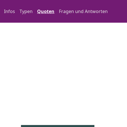
Main navigation
Infos
Typen
Quoten
Fragen und Antworten