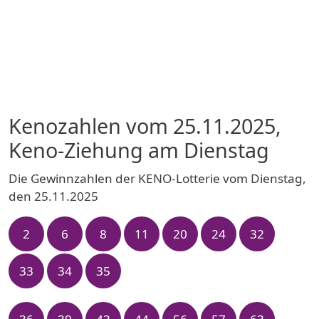
Kenozahlen vom 25.11.2025,
Keno-Ziehung am Dienstag
Die Gewinnzahlen der KENO-Lotterie vom Dienstag,
den 25.11.2025
2
6
8
11
20
24
32
33
34
35