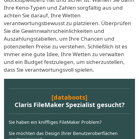
Ihre Keno-Typen und Zahlen sorgfältig aus und
achten Sie darauf, Ihre Wetten
verantwortungsbewusst zu platzieren. Überprüfen
Sie die Gewinnwahrscheinlichkeiten und
Auszahlungstabellen, um Ihre Chancen und
potenziellen Preise zu verstehen. Schließlich ist es
immer eine gute Idee, Ihre Wetten zu verwalten
und ein Budget festzulegen, um sicherzustellen,
dass Sie verantwortungsvoll spielen.
[databoots]
Claris FileMaker Spezialist gesucht?
Sie haben ein kniffliges FileMaker Problem?
Sie möchten das Design Ihrer Benutzeroberflächen