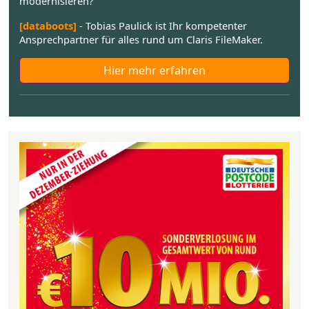
modernisieren?
[databoots]
- Tobias Paulick ist Ihr kompetenter
Ansprechpartner für alles rund um Claris FileMaker.
Hier mehr erfahren