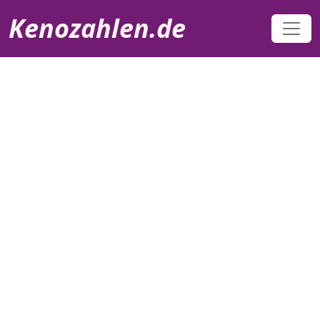
Direkt zum Inhalt
Kenozahlen.de