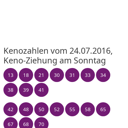
Kenozahlen vom 24.07.2016,
Keno-Ziehung am Sonntag
13
18
21
30
31
33
34
38
39
41
42
48
50
52
55
58
65
67
68
70