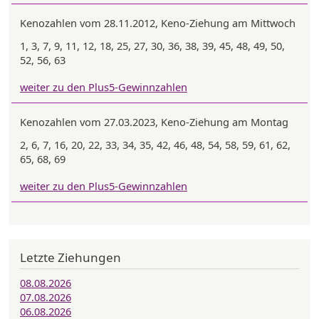
Kenozahlen vom 28.11.2012, Keno-Ziehung am Mittwoch
1, 3, 7, 9, 11, 12, 18, 25, 27, 30, 36, 38, 39, 45, 48, 49, 50,
52, 56, 63
weiter zu den Plus5-Gewinnzahlen
Kenozahlen vom 27.03.2023, Keno-Ziehung am Montag
2, 6, 7, 16, 20, 22, 33, 34, 35, 42, 46, 48, 54, 58, 59, 61, 62,
65, 68, 69
weiter zu den Plus5-Gewinnzahlen
Letzte Ziehungen
08.08.2026
07.08.2026
06.08.2026