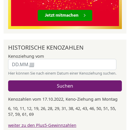
HISTORISCHE KENOZAHLEN
Kenoziehung vom
Hier können Sie nach einem Datum einer Kenoziehung suchen.
Suchen
Kenozahlen vom 17.10.2022, Keno-Ziehung am Montag
6, 10, 11, 12, 19, 26, 28, 29, 31, 38, 42, 43, 46, 50, 51, 55,
57, 59, 61, 69
weiter zu den Plus5-Gewinnzahlen