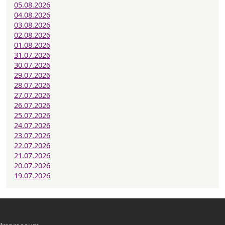
05.08.2026
04.08.2026
03.08.2026
02.08.2026
01.08.2026
31.07.2026
30.07.2026
29.07.2026
28.07.2026
27.07.2026
26.07.2026
25.07.2026
24.07.2026
23.07.2026
22.07.2026
21.07.2026
20.07.2026
19.07.2026
FOOTER MENU