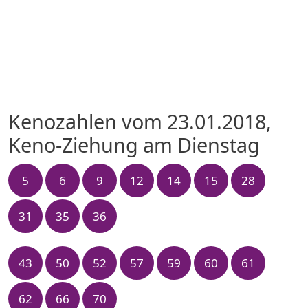
Kenozahlen vom 23.01.2018,
Keno-Ziehung am Dienstag
5
6
9
12
14
15
28
31
35
36
43
50
52
57
59
60
61
62
66
70