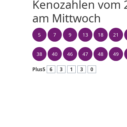
Kenozahlen vom 
am Mittwoch
5
7
9
13
18
21
38
40
46
47
48
49
Plus5
6
3
1
3
0