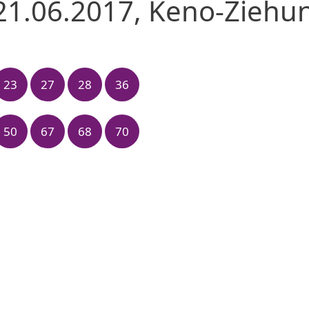
21.06.2017, Keno-Ziehu
23
27
28
36
50
67
68
70