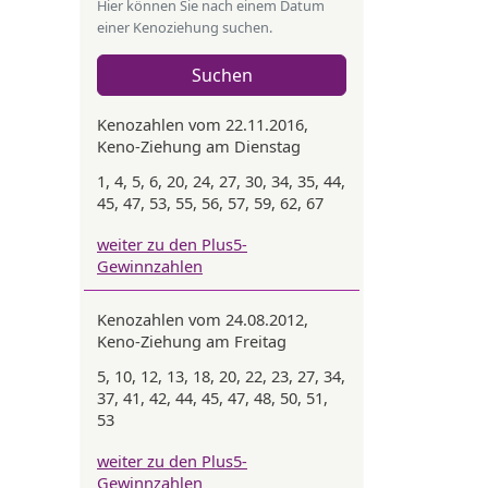
Hier können Sie nach einem Datum
einer Kenoziehung suchen.
Suchen
Kenozahlen vom 22.11.2016,
Keno-Ziehung am Dienstag
1, 4, 5, 6, 20, 24, 27, 30, 34, 35, 44,
45, 47, 53, 55, 56, 57, 59, 62, 67
weiter zu den Plus5-
Gewinnzahlen
Kenozahlen vom 24.08.2012,
Keno-Ziehung am Freitag
5, 10, 12, 13, 18, 20, 22, 23, 27, 34,
37, 41, 42, 44, 45, 47, 48, 50, 51,
53
weiter zu den Plus5-
Gewinnzahlen