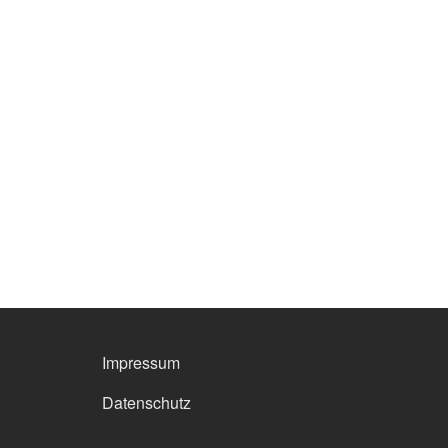
FOOTER MENU
Impressum
Datenschutz