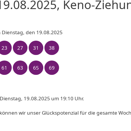
19.08.2025, Keno-Ziehu
 Dienstag, den 19.08.2025
23
27
31
38
61
63
65
69
Dienstag, 19.08.2025 um 19:10 Uhr.
können wir unser Glückspotenzial für die gesamte Woc