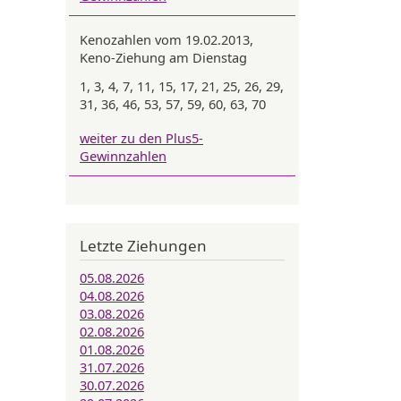
Kenozahlen vom 19.02.2013,
Keno-Ziehung am Dienstag
1, 3, 4, 7, 11, 15, 17, 21, 25, 26, 29,
31, 36, 46, 53, 57, 59, 60, 63, 70
weiter zu den Plus5-
Gewinnzahlen
Letzte Ziehungen
05.08.2026
04.08.2026
03.08.2026
02.08.2026
01.08.2026
31.07.2026
30.07.2026