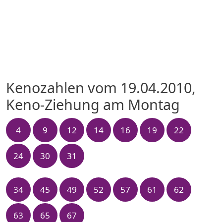
Kenozahlen vom 19.04.2010,
Keno-Ziehung am Montag
4
9
12
14
16
19
22
24
30
31
34
45
49
52
57
61
62
63
65
67