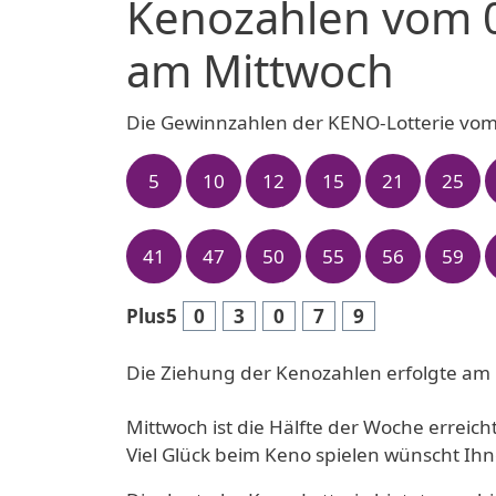
Kenozahlen vom 
am Mittwoch
Die Gewinnzahlen der KENO-Lotterie vom
5
10
12
15
21
25
41
47
50
55
56
59
Plus5
0
3
0
7
9
Die Ziehung der Kenozahlen erfolgte am 
Mittwoch ist die Hälfte der Woche errei
Viel Glück beim Keno spielen wünscht I