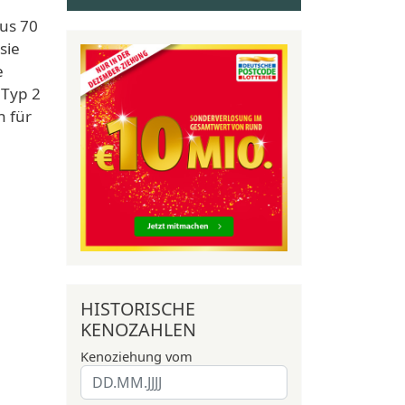
us 70
sie
e
 Typ 2
n für
HISTORISCHE
KENOZAHLEN
Kenoziehung vom