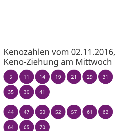
Kenozahlen vom 02.11.2016,
Keno-Ziehung am Mittwoch
5
11
14
19
21
29
31
35
39
41
44
47
50
52
57
61
62
64
65
70