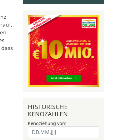
enz
rauf,
ten
es
 dass
HISTORISCHE
KENOZAHLEN
Kenoziehung vom