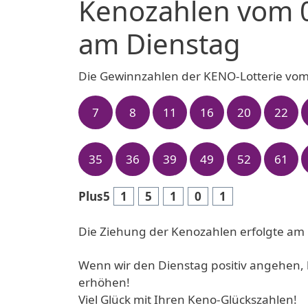
Kenozahlen vom 
am Dienstag
Die Gewinnzahlen der KENO-Lotterie vom
7
8
11
16
20
22
35
36
39
49
52
61
Plus5
1
5
1
0
1
Die Ziehung der Kenozahlen erfolgte am 
Wenn wir den Dienstag positiv angehen, 
erhöhen!
Viel Glück mit Ihren Keno-Glückszahlen!