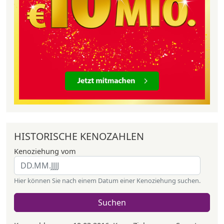
HISTORISCHE KENOZAHLEN
Kenoziehung vom
Hier können Sie nach einem Datum einer Kenoziehung suchen.
Suchen