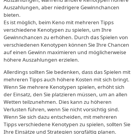
Auszahlungen, aber niedrigere Gewinnchancen
bieten.
Es ist möglich, beim Keno mit mehreren Tipps
verschiedene Kenotypen zu spielen, um Ihre
Gewinnchancen zu erhöhen. Durch das Spielen von
verschiedenen Kenotypen können Sie Ihre Chancen
auf einen Gewinn maximieren und möglicherweise
höhere Auszahlungen erzielen.
Allerdings sollten Sie bedenken, dass das Spielen mit
mehreren Tipps auch höhere Kosten mit sich bringt.
Wenn Sie mehrere Kenotypen spielen, erhöht sich
der Einsatz, den Sie platzieren müssen, um an allen
Wetten teilzunehmen. Dies kann zu höheren
Verlusten führen, wenn Sie nicht vorsichtig sind.
Wenn Sie sich dazu entscheiden, mit mehreren
Tipps verschiedene Kenotypen zu spielen, sollten Sie
Ihre Einsätze und Strategien sorgfältig planen.