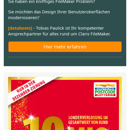
Sie haben ein kniffliges FileMaker Problem?
Sie möchten das Design Ihrer Benutzeroberflächen
modernisieren?
[databoots]
- Tobias Paulick ist Ihr kompetenter
Ansprechpartner für alles rund um Claris FileMaker.
Hier mehr erfahren