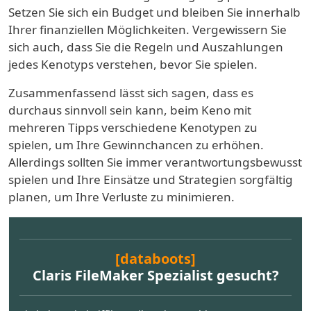
Setzen Sie sich ein Budget und bleiben Sie innerhalb
Ihrer finanziellen Möglichkeiten. Vergewissern Sie
sich auch, dass Sie die Regeln und Auszahlungen
jedes Kenotyps verstehen, bevor Sie spielen.
Zusammenfassend lässt sich sagen, dass es
durchaus sinnvoll sein kann, beim Keno mit
mehreren Tipps verschiedene Kenotypen zu
spielen, um Ihre Gewinnchancen zu erhöhen.
Allerdings sollten Sie immer verantwortungsbewusst
spielen und Ihre Einsätze und Strategien sorgfältig
planen, um Ihre Verluste zu minimieren.
[databoots]
Claris FileMaker Spezialist gesucht?