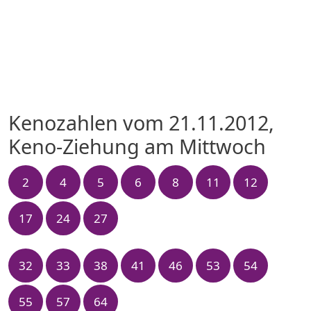
Kenozahlen vom 21.11.2012,
Keno-Ziehung am Mittwoch
2
4
5
6
8
11
12
17
24
27
32
33
38
41
46
53
54
55
57
64