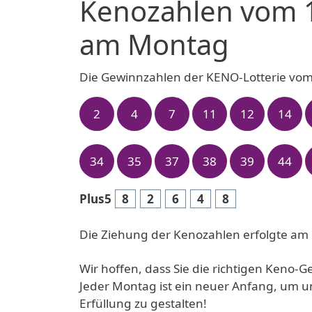
Kenozahlen vom 
am Montag
Die Gewinnzahlen der KENO-Lotterie vo
2
4
7
11
12
14
34
35
37
38
39
44
Plus5
8
2
6
4
8
Die Ziehung der Kenozahlen erfolgte am
Wir hoffen, dass Sie die richtigen Keno-
Jeder Montag ist ein neuer Anfang, um u
Erfüllung zu gestalten!