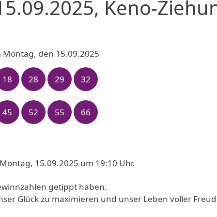
15.09.2025, Keno-Ziehu
m Montag, den 15.09.2025
18
28
29
32
45
52
55
66
 Montag, 15.09.2025 um 19:10 Uhr.
Gewinnzahlen getippt haben.
nser Glück zu maximieren und unser Leben voller Freu