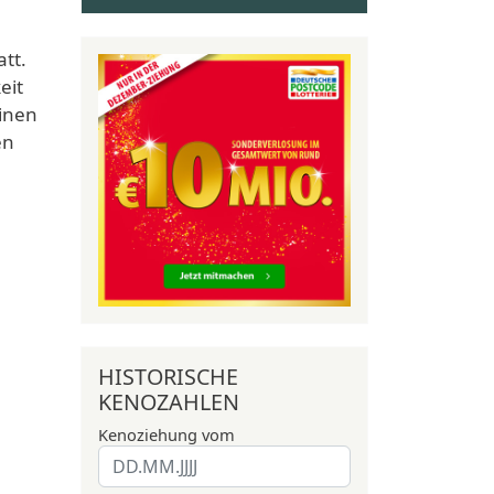
tt.
eit
einen
en
HISTORISCHE
KENOZAHLEN
Kenoziehung vom