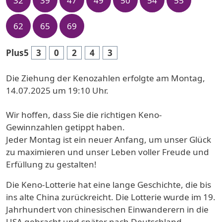
32
39
47
49
50
54
55
62
65
69
Plus5
3
0
2
4
3
Die Ziehung der Kenozahlen erfolgte am Montag,
14.07.2025 um 19:10 Uhr.
Wir hoffen, dass Sie die richtigen Keno-
Gewinnzahlen getippt haben.
Jeder Montag ist ein neuer Anfang, um unser Glück
zu maximieren und unser Leben voller Freude und
Erfüllung zu gestalten!
Die Keno-Lotterie hat eine lange Geschichte, die bis
ins alte China zurückreicht. Die Lotterie wurde im 19.
Jahrhundert von chinesischen Einwanderern in die
USA gebracht und später nach Deutschland