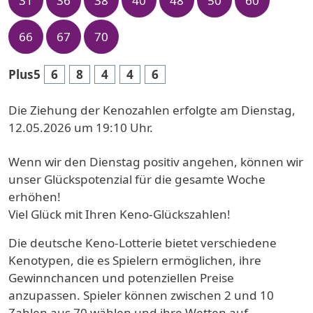
31
36
38
40
48
50
60
66
67
70
Plus5
6
8
4
4
6
Die Ziehung der Kenozahlen erfolgte am Dienstag,
12.05.2026 um 19:10 Uhr.
Wenn wir den Dienstag positiv angehen, können wir
unser Glückspotenzial für die gesamte Woche
erhöhen!
Viel Glück mit Ihren Keno-Glückszahlen!
Die deutsche Keno-Lotterie bietet verschiedene
Kenotypen, die es Spielern ermöglichen, ihre
Gewinnchancen und potenziellen Preise
anzupassen. Spieler können zwischen 2 und 10
Zahlen aus 70 wählen und ihre Wetten auf