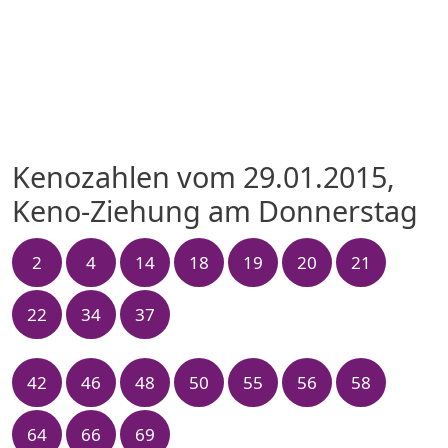
Kenozahlen vom 29.01.2015,
Keno-Ziehung am Donnerstag
2
4
14
18
19
20
21
22
34
37
42
46
48
50
55
56
58
64
66
69