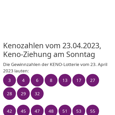
Kenozahlen vom 23.04.2023,
Keno-Ziehung am Sonntag
Die Gewinnzahlen der KENO-Lotterie vom 23. April
2023 lauten:
3
4
6
8
13
17
27
28
29
32
42
45
47
48
51
53
55