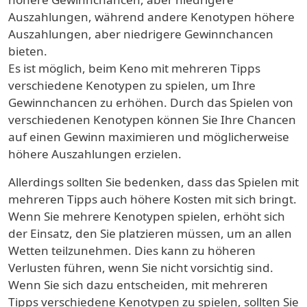
Auszahlungen, während andere Kenotypen höhere
Auszahlungen, aber niedrigere Gewinnchancen
bieten.
Es ist möglich, beim Keno mit mehreren Tipps
verschiedene Kenotypen zu spielen, um Ihre
Gewinnchancen zu erhöhen. Durch das Spielen von
verschiedenen Kenotypen können Sie Ihre Chancen
auf einen Gewinn maximieren und möglicherweise
höhere Auszahlungen erzielen.
Allerdings sollten Sie bedenken, dass das Spielen mit
mehreren Tipps auch höhere Kosten mit sich bringt.
Wenn Sie mehrere Kenotypen spielen, erhöht sich
der Einsatz, den Sie platzieren müssen, um an allen
Wetten teilzunehmen. Dies kann zu höheren
Verlusten führen, wenn Sie nicht vorsichtig sind.
Wenn Sie sich dazu entscheiden, mit mehreren
Tipps verschiedene Kenotypen zu spielen, sollten Sie