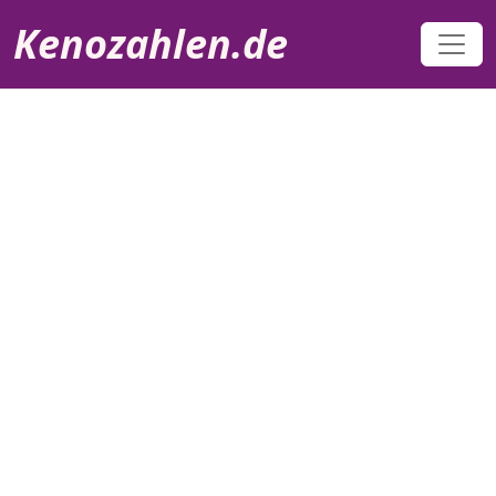
Direkt zum Inhalt
Kenozahlen.de