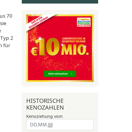
us 70
sie
e
 Typ 2
n für
HISTORISCHE
KENOZAHLEN
Kenoziehung vom