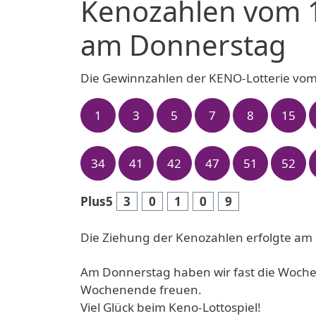
Kenozahlen vom 
am Donnerstag
Die Gewinnzahlen der KENO-Lotterie vo
1
3
5
7
8
15
34
41
42
47
51
52
Plus5
3
0
1
0
9
Die Ziehung der Kenozahlen erfolgte am
Am Donnerstag haben wir fast die Woche
Wochenende freuen.
Viel Glück beim Keno-Lottospiel!