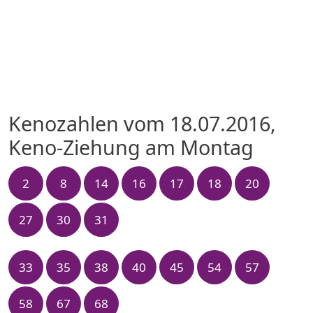
Kenozahlen vom 18.07.2016,
Keno-Ziehung am Montag
2
8
14
16
17
18
20
27
30
31
33
35
38
40
45
54
57
58
67
68