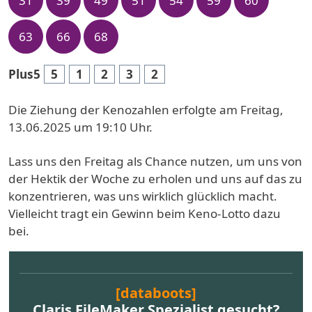
31
39
49
51
54
59
60
63
66
68
Plus5
5
1
2
3
2
Die Ziehung der Kenozahlen erfolgte am Freitag,
13.06.2025 um 19:10 Uhr.
Lass uns den Freitag als Chance nutzen, um uns von
der Hektik der Woche zu erholen und uns auf das zu
konzentrieren, was uns wirklich glücklich macht.
Vielleicht tragt ein Gewinn beim Keno-Lotto dazu
bei.
[databoots]
Claris FileMaker Spezialist gesucht?